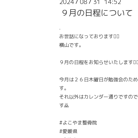
2024
08
31 14:52
/
/
９月の日程について
.
お世話になっております🙇‍♂️
横山です。
９月の日程をお知らせいたします🙇‍♂
今月は２６日木曜日が勉強会のため
す。
それ以外はカレンダー通りですので
す🙇
#よこやま整骨院
#愛媛県