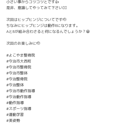
小さい事からコツコツとです👍
是非、意識してやってみて下さい🙇‍♂️
次回はヒップヒンジについてです🫡
ちなみにヒップヒンジは動作Bになります。
AとBが組み合わさると何になるんでしょうか？😁
次回のお楽しみに🫡
#よこやま整骨院
#今治市大西町
#今治市整骨院
#今治市整体
#今治整骨院
#今治整体
#今治市動作指導
#今治動作指導
#動作指導
#スポーツ指導
#運動学習
#美姿勢